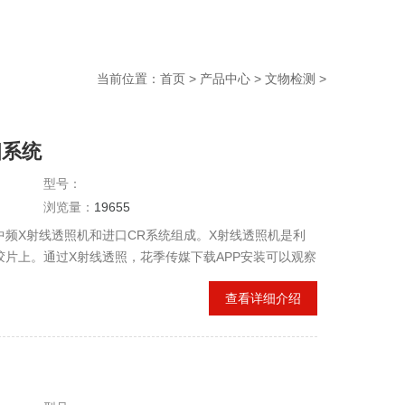
当前位置：
首页
>
产品中心
>
文物检测
>
相系统
型号：
浏览量：
19655
X射线透照机和进口CR系统组成。X射线透照机是利
上。通过X射线透照，花季传媒下载APP安装可以观察
字等，从而进一步的保护处理提供坚实的科学依据；更
查看详细介绍
，如图三中青铜马探伤结果，花季传媒下载APP安装不难
凑而成。