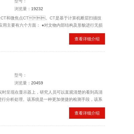
型号：
浏览量：
19232
CT和微焦点CT。CT是基于计算机断层扫描技
 其应用主要有六个方面： ●对文物内部结构及形貌进行无损
、产地和用途提供重要信息； ●对文物的内部结构及尺寸
查看详细介绍
，镶嵌加工痕迹数据分析，及数据库的建立； ●高精
现逆向工程
型号：
浏览量：
20459
以实时呈现在显示器上，研究人员可以直观清楚的看到高清
行分析处理。该系统是一种更加便捷的检测手段，该系
像处理系统组成，全电池供电，及外部供电两种选
查看详细介绍
分辨率高，质量轻，便于携带，使用简单。