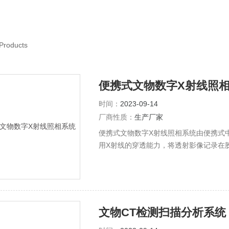
Products
便携式文物数字X射线照
时间：
2023-09-14
厂商性质：
生产厂家
便携式文物数字X射线照相系统由便携式中频
用X射线的穿透能力，将透射影像记录在胶片
裹着文物下肉眼无法观察到的镶嵌工艺、文
能分辨修复痕迹而发现作为拼接伪造手段
判定该青铜马是由许多大小不一的青铜碎片拼
文物CT检测扫描分析系统