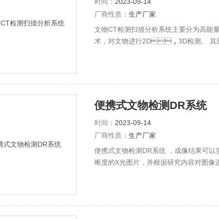
时间：
2023-09-14
厂商性质：
生产厂家
文物CT检测扫描分析系统主要分为高能量
术，对文物进行2D，3D检测。
扫描并分析； ●对文物的起源，制作工艺
进行二维、三维的测量； ●对文物的穿孔内壁
度获取与解读文物的三维信息，并可实
便携式文物检测DR系统
时间：
2023-09-14
厂商性质：
生产厂家
便携式文物检测DR系统 ，成像结果可
晰度的X光图片，并根据研究内容对图像进
统由脉冲式X射线机和高分辨率便携式平板及图
择方式，无线通讯，适用于野外检测，成像