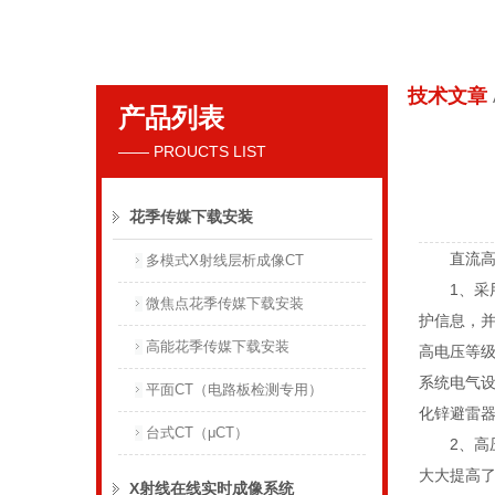
技术文章
产品列表
丹东花季传媒下载APP安装射线仪器集团有限公司
—— PROUCTS LIST
花季传媒下载安装
直流高压
多模式X射线层析成像CT
1、采用
微焦点花季传媒下载安装
护信息
高能花季传媒下载安装
高电压等级
系统电气设备
平面CT（电路板检测专用）
化锌避雷器
台式CT（μCT）
2、高
大大提高了操作
X射线在线实时成像系统