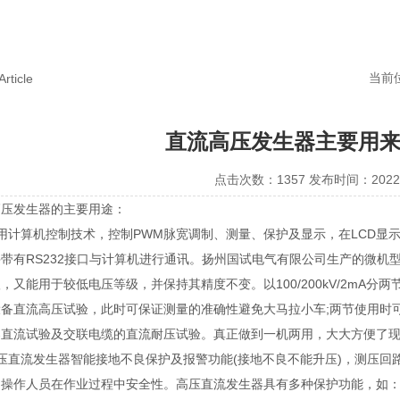
当前位置
Article
直流高压发生器主要用来干
点击次数：1357 发布时间：2022
发生器的主要用途：
计算机控制技术，控制PWM脉宽调制、测量、保护及显示，在LCD
，并带有RS232接口与计算机进行通讯。扬州国试电气有限公司生产的微机
，又能用于较低电压等级，并保持其精度不变。以100/200kV/2mA分两节为
直流高压试验，此时可保证测量的准确性避免大马拉小车;两节使用时可做200
直流试验及交联电缆的直流耐压试验。真正做到一机两用，大大方便了现场
压直流发生器智能接地不良保护及报警功能(接地不良不能升压)，测压回路断
人员在作业过程中安全性。高压直流发生器具有多种保护功能，如：低压过流