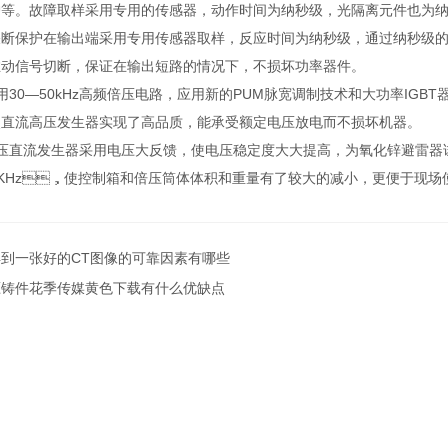
。故障取样采用专用的传感器，动作时间为纳秒级，光隔离元件也为纳
断保护在输出端采用专用传感器取样，反应时间为纳秒级，通过纳秒
信号切断，保证在输出短路的情况下，不损坏功率器件。
采用30—50kHz高频倍压电路，应用新的PUM脉宽调制技术和大功率IGBT器件
直流高压发生器实现了高品质，能承受额定电压放电而不损坏机器。
高压直流发生器采用电压大反馈，使电压稳定度大大提高，为氧化锌避雷器试
0KHz，使控制箱和倍压筒体体积和重量有了较大的减小，更便于现场使用
得到一张好的CT图像的可靠因素有哪些
压铸件花季传媒黄色下载有什么优缺点