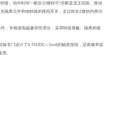
秒级，动作时间一般在10微秒可*关断直流主回路。推动
级的光隔离元件和纳秒级的模拟开关，全过程在2微秒内将功
，并根据电磁兼容性理论，采用特殊屏蔽、隔离和接
验专门设计了0.75UDC—1mA的触发按纽，还将频率提
。