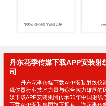
装
便携式X射线数字成像系统（AL-DR-270）
台式
丹东花季传媒下载APP安装射
司
丹东花季传媒下载APP安装射线仪
线仪器行业技术力量与综合实力雄厚的民营
媒下载APP安装集团传承50年中国射线仪器
下载APP安装集团旗下拥有上海花季传媒下